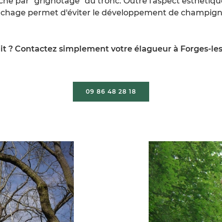
he par "grignotage" du tronc. Outre l'aspect esthétiqu
ssouchage permet d'éviter le développement de champig
it ? Contactez simplement votre élagueur à Forges-les
09 86 48 28 18