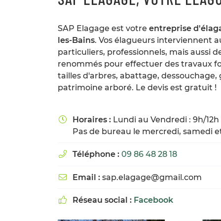
commerciales à l'adresse email indiqué ci-dessus. Vous pouvez vo
désinscrire à tout moment en utilisant
le formulaire de désinscrip
SAP Elagage est votre
entreprise d'élag
INSCRIPTION
les-Bains
. Vos élagueurs interviennent 
particuliers, professionnels, mais aussi de
renommés pour effectuer des travaux for
tailles d'arbres, abattage, dessouchage,
patrimoine arboré. Le devis est gratuit !
Horaires :
Lundi au Vendredi : 9h/12h 

Pas de bureau le mercredi, samedi 
Téléphone :
09 86 48 28 18

Email :
sap.elagage@gmail.com

Réseau social :
Facebook
