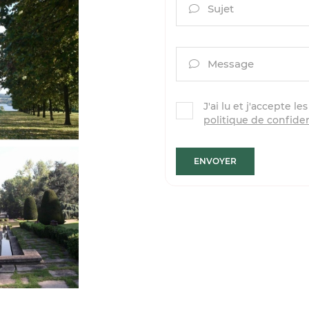
Sujet

Message

J'ai lu et j'accepte le
politique de confiden
ENVOYER