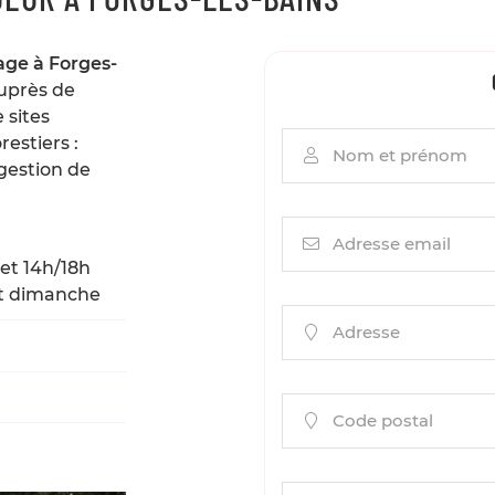
us
tion
.
age à Forges-
auprès de
 sites
estiers :
Nom et prénom

 gestion de
Adresse email

et 14h/18h
et dimanche
Adresse

Code postal
