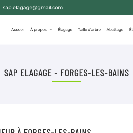
Accueil
À propos
Élagage
Taille d’arbre
Abattage
Ét
TRE TABLE !
SAP ELAGAGE - FORGES-LES-BAINS
UEUR À FORGES-LES-BAINS