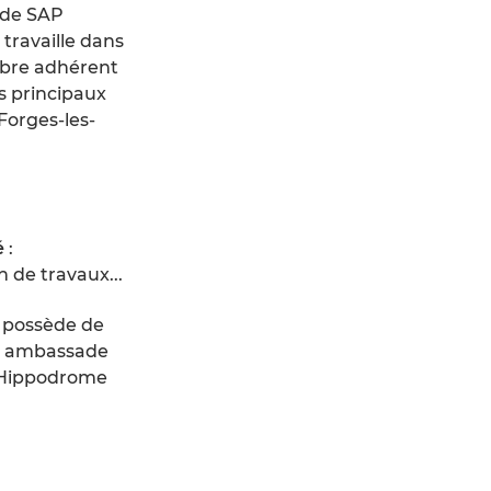
de SAP
 travaille dans
embre adhérent
es principaux
Forges-les-
é
:
 de travaux...
e possède de
s, ambassade
 Hippodrome