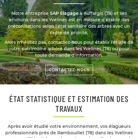
Élagage
aille d’arbre
Notre entreprise
SAP Elagage
à Auffargis (78) et ses
environs dans les Yvelines est en mesure d’établir des
RESTEZ INFORM
Abattage
préconisations selon l'état sanitaire des arbres avec un
ordre de priorité.
INSCRIPTION NEW
ion de patrimoine arboré
Alors n'hésitez pas, contactez-nous pour établir l'étude de
votre patrimoine arboré dans les Yvelines (78) ou pour
Avis
toute demande d'information.
Contact
REJOIGNEZ-NOUS
CONTACTEZ-NOUS
ÉTAT STATISTIQUE ET ESTIMATION DES
TRAVAUX
Après avoir étudié votre environnement, vos élagueurs
professionnels près de Rambouillet (78) dans les Yvelines