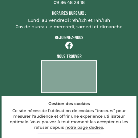
09 86 48 28 18
HORAIRES BUREAUX :
Lundi au Vendredi : 9h/12h et 14h/18h
Pas de bureau le mercredi, samedi et dimanche
REJOIGNEZ-NOUS
NOUS TROUVER
Gestion des cookies
Mentions Légales
Conditions générales d'utilisation
Ce site nécessite l'utilisation de cookies "traceurs" pour
Politique de confidentialité
mesurer l'audience et offrir une experience utilisateur
Gestion des cookies
optimale. Vous pouvez à tout moment les accepter ou les
Sitemap
refuser depuis
notre page dédiée
.
Zones d'intervention