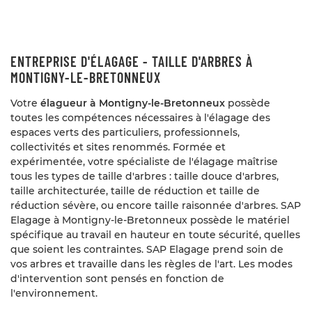
ENTREPRISE D'ÉLAGAGE - TAILLE D'ARBRES À
MONTIGNY-LE-BRETONNEUX
Votre
élagueur à Montigny-le-Bretonneux
possède
toutes les compétences nécessaires à l'élagage des
espaces verts des particuliers, professionnels,
collectivités et sites renommés. Formée et
expérimentée, votre spécialiste de l'élagage maîtrise
tous les types de taille d'arbres : taille douce d'arbres,
taille architecturée, taille de réduction et taille de
réduction sévère, ou encore taille raisonnée d'arbres. SAP
Elagage à Montigny-le-Bretonneux possède le matériel
UNE QUESTION
spécifique au travail en hauteur en toute sécurité, quelles
que soient les contraintes. SAP Elagage prend soin de
Accueil
vos arbres et travaille dans les règles de l'art. Les modes
d'intervention sont pensés en fonction de
09 86 48 28 
sommes nous ?
l'environnement.