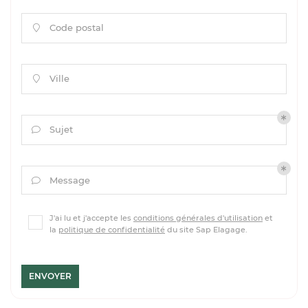
Code postal

Ville

Sujet

Message

J'ai lu et j'accepte les
conditions générales d'utilisation
et
la
politique de confidentialité
du site
Sap Elagage
.
ENVOYER