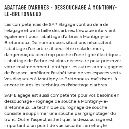
es et réalisations
ABATTAGE D'ARBRES - DESSOUCHAGE À MONTIGNY-
Élagage
LE-BRETONNEUX
aille d’arbre
Les compétences de SAP Elagage vont au delà de
l'élagage et de la taille des arbres. L'équipe intervient
RESTEZ INFORM
Abattage
également pour l'abattage d'arbres à Montigny-le-
Bretonneux. De nombreuses situations nécessitent
INSCRIPTION NEW
ion de patrimoine arboré
l'abattage d'un arbre : il peut être malade, mort,
dangereux, ou bien trop proche d'une ligne électrique...
Avis
L'abattage de l'arbre est alors nécessaire pour préserver
votre environnement, protéger les autres arbres, gagner
Contact
REJOIGNEZ-NOUS
de l'espace, améliorer l'esthétisme de vos espaces verts.
Vos élagueurs à Montigny-le-Bretonneux maîtrisent là
encore toutes les techniques d'abattage d'arbres.
SAP Elagage est aussi compétente pour vos besoins en
dessouchage - rognage de souche à Montigny-le-
Bretonneux. La technique du rognage de souche
consiste à supprimer une souche par "grignotage" du
tronc. Outre l'aspect esthétique, le dessouchage est
important d'un point de vue sécurité : en effet, le