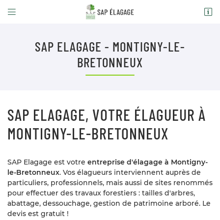


Domaine des brulins
78610 Auffargis
09 86 48 28 18
SAP ELAGAGE - MONTIGNY-LE-
PENSEZ À RÉSERVER VOTRE TABLE !
BRETONNEUX
09 86 48 28 18
SAP ELAGAGE, VOTRE ÉLAGUEUR À
MONTIGNY-LE-BRETONNEUX
Adresse email de réception

SAP Elagage est votre
entreprise d'élagage à Montigny-
En cochant cette case, vous consentez à recevoir nos propositions
le-Bretonneux
. Vos élagueurs interviennent auprès de
commerciales à l'adresse email indiqué ci-dessus. Vous pouvez vous
particuliers, professionnels, mais aussi de sites renommés
désinscrire à tout moment en utilisant
le formulaire de désinscription
.
pour effectuer des travaux forestiers : tailles d'arbres,
abattage, dessouchage, gestion de patrimoine arboré. Le
INSCRIPTION
devis est gratuit !