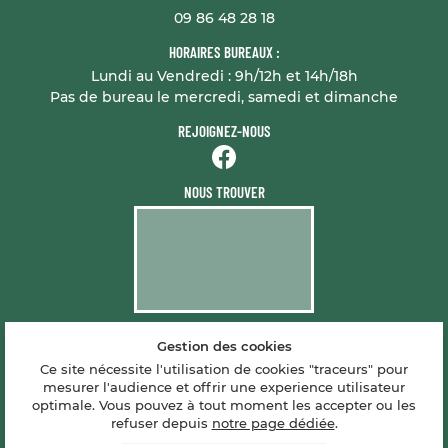
09 86 48 28 18
HORAIRES BUREAUX :
Lundi au Vendredi : 9h/12h et 14h/18h
Pas de bureau le mercredi, samedi et dimanche
REJOIGNEZ-NOUS
NOUS TROUVER
Gestion des cookies
Mentions Légales
Conditions générales d'utilisation
Ce site nécessite l'utilisation de cookies "traceurs" pour
Politique de confidentialité
mesurer l'audience et offrir une experience utilisateur
Gestion des cookies
optimale. Vous pouvez à tout moment les accepter ou les
Sitemap
refuser depuis
notre page dédiée
.
Zones d'intervention