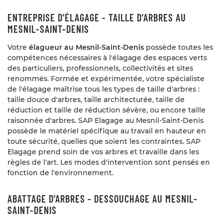
ENTREPRISE D'ÉLAGAGE - TAILLE D'ARBRES AU
MESNIL-SAINT-DENIS
Votre
élagueur au Mesnil-Saint-Denis
possède toutes les
compétences nécessaires à l'élagage des espaces verts
des particuliers, professionnels, collectivités et sites
renommés. Formée et expérimentée, votre spécialiste
de l'élagage maîtrise tous les types de taille d'arbres :
taille douce d'arbres, taille architecturée, taille de
réduction et taille de réduction sévère, ou encore taille
raisonnée d'arbres. SAP Elagage au Mesnil-Saint-Denis
possède le matériel spécifique au travail en hauteur en
toute sécurité, quelles que soient les contraintes. SAP
UNE QUESTION
Elagage prend soin de vos arbres et travaille dans les
règles de l'art. Les modes d'intervention sont pensés en
Accueil
fonction de l'environnement.
09 86 48 28 
sommes nous ?
ABATTAGE D'ARBRES - DESSOUCHAGE AU MESNIL-
es et réalisations
SAINT-DENIS