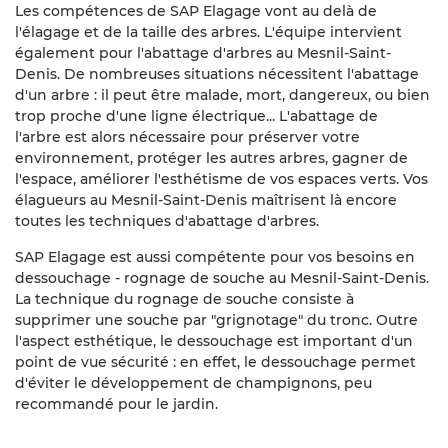
Élagage
Les compétences de SAP Elagage vont au delà de
l'élagage et de la taille des arbres. L'équipe intervient
aille d’arbre
également pour l'abattage d'arbres au Mesnil-Saint-
RESTEZ INFORM
Denis. De nombreuses situations nécessitent l'abattage
Abattage
d'un arbre : il peut être malade, mort, dangereux, ou bien
trop proche d'une ligne électrique... L'abattage de
INSCRIPTION NEW
ion de patrimoine arboré
l'arbre est alors nécessaire pour préserver votre
environnement, protéger les autres arbres, gagner de
Avis
l'espace, améliorer l'esthétisme de vos espaces verts. Vos
élagueurs au Mesnil-Saint-Denis maîtrisent là encore
Contact
REJOIGNEZ-NOUS
toutes les techniques d'abattage d'arbres.
SAP Elagage est aussi compétente pour vos besoins en
dessouchage - rognage de souche au Mesnil-Saint-Denis.
La technique du rognage de souche consiste à
supprimer une souche par "grignotage" du tronc. Outre
l'aspect esthétique, le dessouchage est important d'un
point de vue sécurité : en effet, le dessouchage permet
d'éviter le développement de champignons, peu
recommandé pour le jardin.