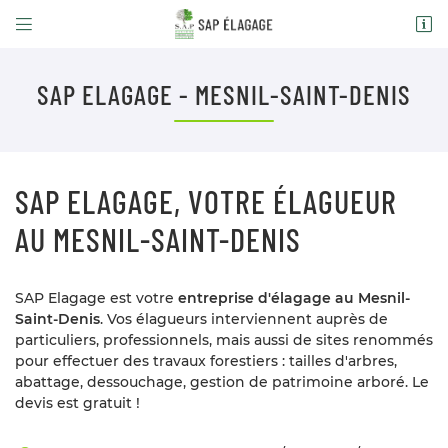


Domaine des brulins
78610 Auffargis
09 86 48 28 18
SAP ELAGAGE - MESNIL-SAINT-DENIS
PENSEZ À RÉSERVER VOTRE TABLE !
09 86 48 28 18
SAP ELAGAGE, VOTRE ÉLAGUEUR
AU MESNIL-SAINT-DENIS
SAP Elagage est votre
entreprise d'élagage au Mesnil-
Adresse email de réception

Saint-Denis
. Vos élagueurs interviennent auprès de
particuliers, professionnels, mais aussi de sites renommés
En cochant cette case, vous consentez à recevoir nos propositions
pour effectuer des travaux forestiers : tailles d'arbres,
commerciales à l'adresse email indiqué ci-dessus. Vous pouvez vous
désinscrire à tout moment en utilisant
le formulaire de désinscription
.
abattage, dessouchage, gestion de patrimoine arboré. Le
devis est gratuit !
INSCRIPTION