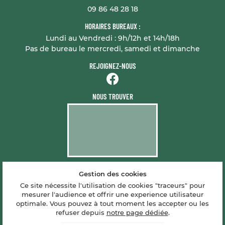
09 86 48 28 18
HORAIRES BUREAUX :
Lundi au Vendredi : 9h/12h et 14h/18h
Pas de bureau le mercredi, samedi et dimanche
REJOIGNEZ-NOUS
NOUS TROUVER
Gestion des cookies
Mentions Légales
Conditions générales d'utilisation
Ce site nécessite l'utilisation de cookies "traceurs" pour
Politique de confidentialité
mesurer l'audience et offrir une experience utilisateur
Gestion des cookies
optimale. Vous pouvez à tout moment les accepter ou les
Sitemap
refuser depuis
notre page dédiée
.
Zones d'intervention