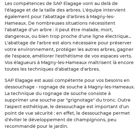
Élagage
Les compétences de SAP Elagage vont au delà de
l'élagage et de la taille des arbres. L'équipe intervient
aille d’arbre
également pour l'abattage d'arbres à Magny-les-
RESTEZ INFORM
Hameaux. De nombreuses situations nécessitent
Abattage
l'abattage d'un arbre : il peut être malade, mort,
dangereux, ou bien trop proche d'une ligne électrique...
INSCRIPTION NEW
ion de patrimoine arboré
L'abattage de l'arbre est alors nécessaire pour préserver
votre environnement, protéger les autres arbres, gagner
Avis
de l'espace, améliorer l'esthétisme de vos espaces verts.
Vos élagueurs à Magny-les-Hameaux maîtrisent là encore
Contact
REJOIGNEZ-NOUS
toutes les techniques d'abattage d'arbres.
SAP Elagage est aussi compétente pour vos besoins en
dessouchage - rognage de souche à Magny-les-Hameaux.
La technique du rognage de souche consiste à
supprimer une souche par "grignotage" du tronc. Outre
l'aspect esthétique, le dessouchage est important d'un
point de vue sécurité : en effet, le dessouchage permet
d'éviter le développement de champignons, peu
recommandé pour le jardin.