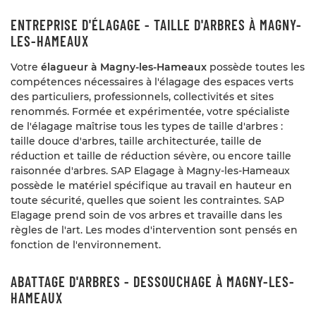
ENTREPRISE D'ÉLAGAGE - TAILLE D'ARBRES À MAGNY-
LES-HAMEAUX
Votre
élagueur à Magny-les-Hameaux
possède toutes les
compétences nécessaires à l'élagage des espaces verts
des particuliers, professionnels, collectivités et sites
renommés. Formée et expérimentée, votre spécialiste
de l'élagage maîtrise tous les types de taille d'arbres :
taille douce d'arbres, taille architecturée, taille de
réduction et taille de réduction sévère, ou encore taille
raisonnée d'arbres. SAP Elagage à Magny-les-Hameaux
possède le matériel spécifique au travail en hauteur en
toute sécurité, quelles que soient les contraintes. SAP
UNE QUESTION
Elagage prend soin de vos arbres et travaille dans les
règles de l'art. Les modes d'intervention sont pensés en
Accueil
fonction de l'environnement.
09 86 48 28 
sommes nous ?
ABATTAGE D'ARBRES - DESSOUCHAGE À MAGNY-LES-
es et réalisations
HAMEAUX