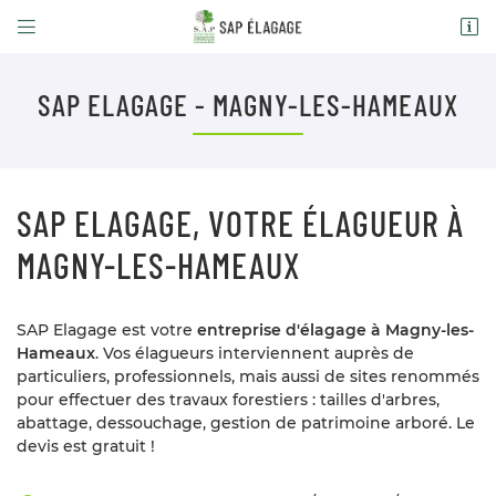


Domaine des brulins
78610 Auffargis
09 86 48 28 18
SAP ELAGAGE - MAGNY-LES-HAMEAUX
PENSEZ À RÉSERVER VOTRE TABLE !
09 86 48 28 18
SAP ELAGAGE, VOTRE ÉLAGUEUR À
MAGNY-LES-HAMEAUX
SAP Elagage est votre
entreprise d'élagage à Magny-les-
Adresse email de réception

Hameaux
. Vos élagueurs interviennent auprès de
particuliers, professionnels, mais aussi de sites renommés
En cochant cette case, vous consentez à recevoir nos propositions
pour effectuer des travaux forestiers : tailles d'arbres,
commerciales à l'adresse email indiqué ci-dessus. Vous pouvez vous
désinscrire à tout moment en utilisant
le formulaire de désinscription
.
abattage, dessouchage, gestion de patrimoine arboré. Le
devis est gratuit !
INSCRIPTION